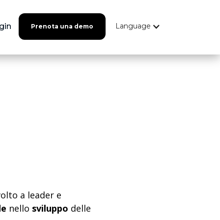
gin
Language
Prenota una demo
olto a leader e
de
nello
sviluppo
delle