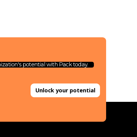
zation's potential with Pack today.
Unlock your potential