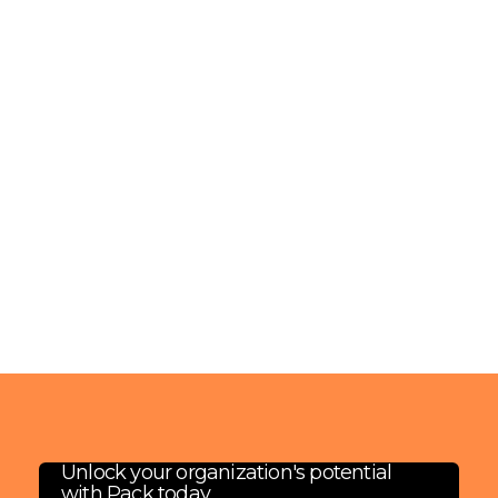
Remote
Full Time
Entry-level
€35k-€40k
Unlock your organization's potential
with Pack today.